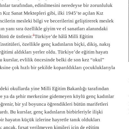
dınlar tarafından, edinilmesini neredeyse bir zorunluluk
n Kız Sanat Mektepleri gibi, ilki 1945’te açılan Kız
ilerin mesleki bilgi ve becerilerini geliştirerek meslek
 yanı sıra özellikle giyim ve el sanatları alanındaki
4
lünü de üstlenir.
Türkiye’de hâlâ Milli Eğitim
stitüleri, özellikle genç kadınların biçki, dikiş, nakış
ğitimi aldıkları yerler oldu. Türkiye’de eğitim hayatı
u kurslar, evlilik öncesinde belki de son kez “okul”
ksine çok hızlı bir şekilde koparıldıkları çocukluklarıyla
rdeki okullarda yine Milli Eğitim Bakanlığı tarafından
ere ya da şehir merkezine gidemeyen köylü genç kadınlar
ğrenir, bir yıl boyunca öğrendikleri bütün marifetleri
dı. Bu kurslar, genç kadınların birbirleriyle ilişki
bir hayatın küçük izlerine hayretle tanık oldukları
ancak, fırsat verilmeyen kimileri için de eğitim