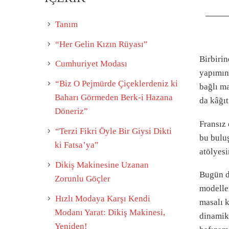
Tanım
“Her Gelin Kızın Rüyası”
Birbirin
Cumhuriyet Modası
yapımınd
“Biz O Pejmürde Çiçeklerdeniz ki
bağlı ma
Baharı Görmeden Berk-i Hazana
da kâğıt
Döneriz”
Fransız
“Terzi Fikri Öyle Bir Giysi Dikti
bu buluş
ki Fatsa’ya”
atölyesi
Dikiş Makinesine Uzanan
Bugün di
Zorunlu Göçler
modeller
Hızlı Modaya Karşı Kendi
masalı k
Modanı Yarat: Dikiş Makinesi,
dinamik
Yeniden!