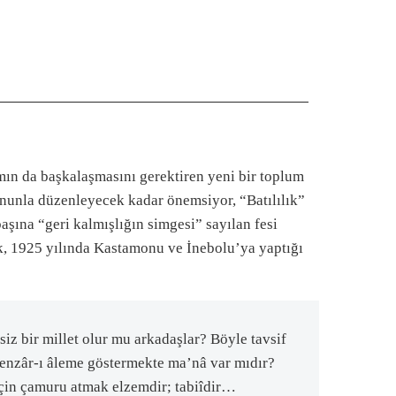
amın da başkalaşmasını gerektiren yeni bir toplum
 kanunla düzenleyecek kadar önemsiyor, “Batılılık”
şına “geri kalmışlığın simgesi” sayılan fesi
k, 1925 yılında Kastamonu ve İnebolu’ya yaptığı
siz bir millet olur mu arkadaşlar? Böyle tavsif
k enzâr-ı âleme göstermekte ma’nâ var mıdır?
çin çamuru atmak elzemdir; tabiîdir…