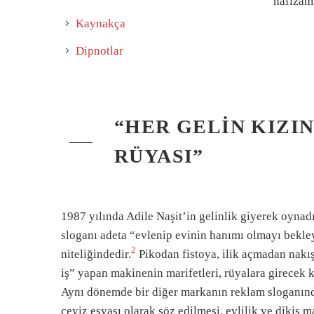
hafızamı
Kaynakça
Dipnotlar
“HER GELIN KIZI
RÜYASI”
1987 yılında Adile Naşit’in gelinlik giyerek oynad
sloganı adeta “evlenip evinin hanımı olmayı bekle
2
niteliğindedir.
Pikodan fistoya, ilik açmadan nakış
iş” yapan makinenin marifetleri, rüyalara girecek k
Aynı dönemde bir diğer markanın reklam sloganınd
çeyiz eşyası olarak söz edilmesi, evlilik ve dikiş m