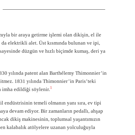
yla bir araya getirme işlemi olan dikişin, el ile
a elektrikli alet. Üst kısmında bulunan ve ipi,
 sayesinde düzgün ve hızlı biçimde kumaş, deri ya
1830 yılında patent alan Barthélemy Thimonnier’in
gitmez. 1831 yılında Thimonnier’in Paris’teki
1
 imha edildiği söylenir.
il endüstrisinin temeli olmanın yanı sıra, ev tipi
maya devam ediyor. Bir zamanların pedallı, ahşap
Ancak dikiş makinesinin, toplumsal yaşantımızın
den kalabalık atölyelere uzanan yolculuğuyla