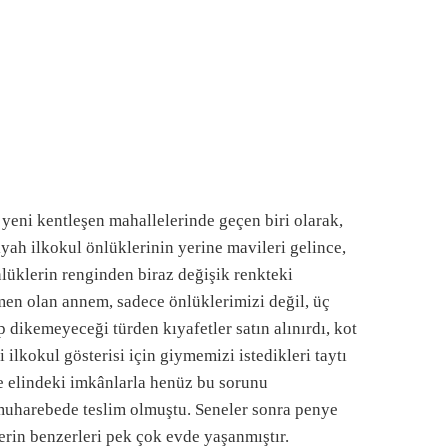
yeni kentleşen mahallelerinde geçen biri olarak,
yah ilkokul önlüklerinin yerine mavileri gelince,
nlüklerin renginden biraz değişik renkteki
tmen olan annem, sadece önlüklerimizi değil, üç
 dikemeyeceği türden kıyafetler satın alınırdı, kot
lkokul gösterisi için giymemizi istedikleri taytı
 elindeki imkânlarla henüz bu sorunu
muharebede teslim olmuştu. Seneler sonra penye
rin benzerleri pek çok evde yaşanmıştır.