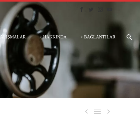
ÇALIŞMALAR
HAKKINDA
BAĞLANTILAR


