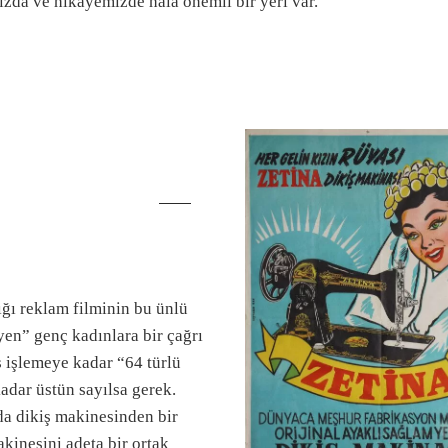
zda ve hikâyemizde hâlâ önemli bir yeri var.
N
ığı reklam filminin bu ünlü
yen” genç kadınlara bir çağrı
 işlemeye kadar “64 türlü
adar üstün sayılsa gerek.
a dikiş makinesinden bir
akinesini adeta bir ortak