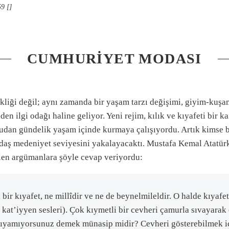
9 []
CUMHURIYET MODASI
ikliği değil; aynı zamanda bir yaşam tarzı değişimi, giyim-kuş
en ilgi odağı haline geliyor. Yeni rejim, kılık ve kıyafeti bir
udan gündelik yaşam içinde kurmaya çalışıyordu. Artık kimse ba
ğdaş medeniyet seviyesini yakalayacaktı. Mustafa Kemal Atatür
ülen argümanlara şöyle cevap veriyordu:
bir kıyafet, ne millîdir ve ne de beynelmileldir. O halde kıyafet
 kat’iyyen sesleri). Çok kıymetli bir cevheri çamurla sıvayara
anlıyamıyorsunuz demek münasip midir? Cevheri gösterebilmek i