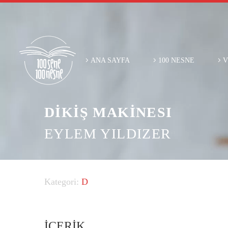
ANA SAYFA
100 NESNE
V
DİKİŞ MAKİNESI
EYLEM YILDIZER
D
İÇERİK