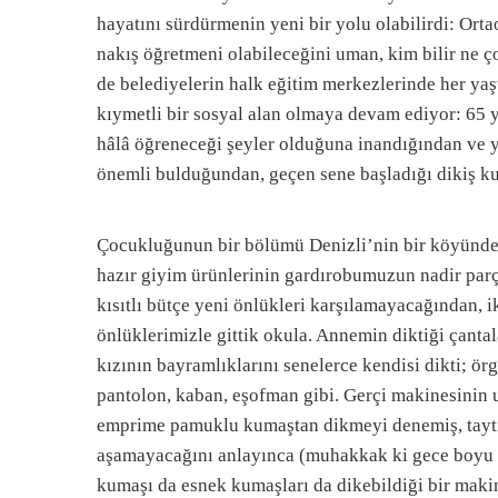
hayatını sürdürmenin yeni bir yolu olabilirdi: Ortao
nakış öğretmeni olabileceğini uman, kim bilir ne 
de belediyelerin halk eğitim merkezlerinde her yaşt
kıymetli bir sosyal alan olmaya devam ediyor: 65 
hâlâ öğreneceği şeyler olduğuna inandığından ve y
önemli bulduğundan, geçen sene başladığı dikiş k
Çocukluğunun bir bölümü Denizli’nin bir köyünde, 
hazır giyim ürünlerinin gardırobumuzun nadir parça
kısıtlı bütçe yeni önlükleri karşılamayacağından, 
önlüklerimizle gittik okula. Annemin diktiği çanta
kızının bayramlıklarını senelerce kendisi dikti; ör
pantolon, kaban, eşofman gibi. Gerçi makinesinin u
emprime pamuklu kumaştan dikmeyi denemiş, taytın
aşamayacağını anlayınca (muhakkak ki gece boyu a
kumaşı da esnek kumaşları da dikebildiği bir maki