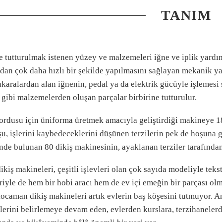
TANIM
e tutturulmak istenen yüzey ve malzemeleri iğne ve iplik yardımı
an çok daha hızlı bir şekilde yapılmasını sağlayan mekanik ya d
karalardan alan iğnenin, pedal ya da elektrik gücüyle işlemesi
 gibi malzemelerden oluşan parçalar birbirine tutturulur.
 ordusu için üniforma üretmek amacıyla geliştirdiği makineye 
u, işlerini kaybedeceklerini düşünen terzilerin pek de hoşuna 
nde bulunan 80 dikiş makinesinin, ayaklanan terziler tarafından
kiş makineleri, çeşitli işlevleri olan çok sayıda modeliyle tekst
iyle de hem bir hobi aracı hem de ev içi emeğin bir parçası ol
ocaman dikiş makineleri artık evlerin baş köşesini tutmuyor. 
lerini belirlemeye devam eden, evlerden kurslara, terzihaneler