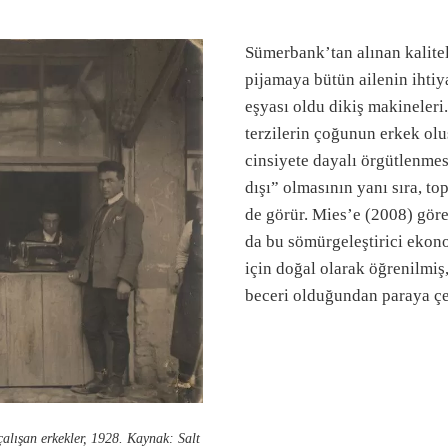
Sümerbank’tan alınan kalite
pijamaya bütün ailenin ihtiy
eşyası oldu dikiş makineleri
terzilerin çoğunun erkek ol
cinsiyete dayalı örgütlenmes
dışı” olmasının yanı sıra, t
de görür. Mies’e (2008) göre
da bu sömürgeleştirici ekono
için doğal olarak öğrenilmiş,
beceri olduğundan paraya çev
alışan erkekler, 1928. Kaynak: Salt