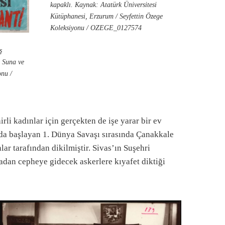
kapaklı. Kaynak: Atatürk Üniversitesi
Kütüphanesi, Erzurum / Seyfettin Özege
Koleksiyonu / OZEGE_0127574
ş
© Suna ve
onu /
rli kadınlar için gerçekten de işe yarar bir ev
ında başlayan 1. Dünya Savaşı sırasında Çanakkale
ar tarafından dikilmiştir. Sivas’ın Suşehri
dan cepheye gidecek askerlere kıyafet diktiği