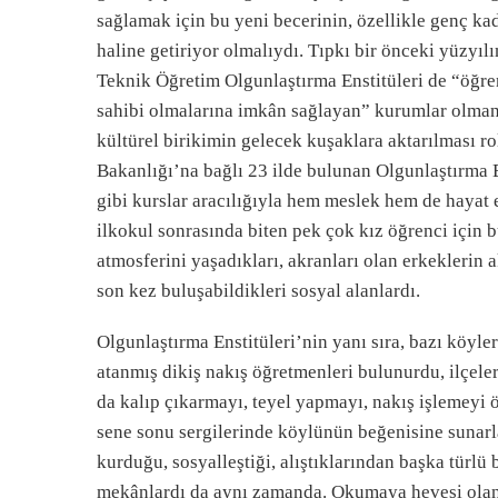
sağlamak için bu yeni becerinin, özellikle genç ka
haline getiriyor olmalıydı. Tıpkı bir önceki yüzyılı
Teknik Öğretim Olgunlaştırma Enstitüleri de “öğrenc
sahibi olmalarına imkân sağlayan” kurumlar olmanın
kültürel birikimin gelecek kuşaklara aktarılması ro
Bakanlığı’na bağlı 23 ilde bulunan Olgunlaştırma En
gibi kurslar aracılığıyla hem meslek hem de hayat e
ilkokul sonrasında biten pek çok kız öğrenci için b
atmosferini yaşadıkları, akranları olan erkeklerin a
son kez buluşabildikleri sosyal alanlardı.
Olgunlaştırma Enstitüleri’nin yanı sıra, bazı köyle
atanmış dikiş nakış öğretmenleri bulunurdu, ilçel
da kalıp çıkarmayı, teyel yapmayı, nakış işlemeyi ö
sene sonu sergilerinde köylünün beğenisine sunarlar
kurduğu, sosyalleştiği, alıştıklarından başka türlü 
mekânlardı da aynı zamanda. Okumaya hevesi olan; 