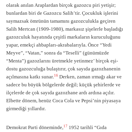
olarak anılan Araplardan birçok gazozcu piri yetişir;
bunlardan biri de Gazozcu Salih’tir. Çocukluk işlerini
saymazsak ömrünün tamamını gazozculukla geçiren
Salih Mertcan (1909-1980), markasız şişelerle başladığı
gazozculuk hayatında çeşitli markaların kuruculuğunu
yapar, emekçi ahbapları-akrabalarıyla. Önce “Yedi
Meyve”, “Vatan,” sonra da “Teselli” (günümüzde
“Menta”) gazozlarını üretmekle yetinmez’ birçok eşi-
dostu gazozculuğa bulaştırır, çok sayıda gazozhanenin
16
açılmasına katkı sunar.
Derken, zaman ırmağı akar ve
sadece bu büyük bölgelerde değil; küçük şehirlerde ve
ilçelerde de çok sayıda gazozhane ardı ardına açılır.
Elbette dönem, henüz Coca Cola ve Pepsi’nin piyasaya
girmediği yıllardır.
17
Demokrat Parti döneminde,
1952 tarihli “Gıda