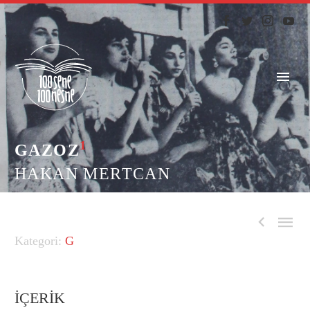
1
GAZOZ
HAKAN MERTCAN


G
İÇERİK