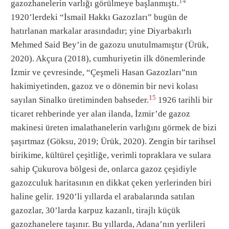
14
gazozhanelerin varlığı görülmeye başlanmıştı.
1920’lerdeki “İsmail Hakkı Gazozları” bugün de
hatırlanan markalar arasındadır; yine Diyarbakırlı
Mehmed Said Bey’in de gazozu unutulmamıştır (Ürük,
2020). Akçura (2018), cumhuriyetin ilk dönemlerinde
İzmir ve çevresinde, “Çeşmeli Hasan Gazozları”nın
hakimiyetinden, gazoz ve o dönemin bir nevi kolası
15
sayılan Sinalko üretiminden bahseder.
1926 tarihli bir
ticaret rehberinde yer alan ilanda, İzmir’de gazoz
makinesi üreten imalathanelerin varlığını görmek de bizi
şaşırtmaz (Göksu, 2019; Ürük, 2020). Zengin bir tarihsel
birikime, kültürel çeşitliğe, verimli topraklara ve sulara
sahip Çukurova bölgesi de, onlarca gazoz çeşidiyle
gazozculuk haritasının en dikkat çeken yerlerinden biri
haline gelir. 1920’li yıllarda el arabalarında satılan
gazozlar, 30’larda karpuz kazanlı, tirajlı küçük
gazozhanelere taşınır. Bu yıllarda, Adana’nın yerlileri