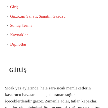
Giriş
Gazozun Sanatı, Sanatın Gazozu
Sonuç Yerine
Kaynaklar
Dipnotlar
GIRIŞ
Sıcak yaz aylarında, hele sarı-sıcak memleketlerin
kavurucu havasında en çok aranan soğuk
içeceklerdendir gazoz. Zamanla adlar, tatlar, kapaklar,
renkler, şişe biçimleri, üretim yerleri, dağıtım ve tanıtım