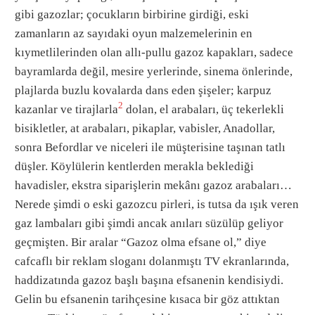
gibi gazozlar; çocukların birbirine girdiği, eski
zamanların az sayıdaki oyun malzemelerinin en
kıymetlilerinden olan allı-pullu gazoz kapakları, sadece
bayramlarda değil, mesire yerlerinde, sinema önlerinde,
plajlarda buzlu kovalarda dans eden şişeler; karpuz
2
kazanlar ve tirajlarla
dolan, el arabaları, üç tekerlekli
bisikletler, at arabaları, pikaplar, vabisler, Anadollar,
sonra Befordlar ve niceleri ile müşterisine taşınan tatlı
düşler. Köylülerin kentlerden merakla beklediği
havadisler, ekstra siparişlerin mekânı gazoz arabaları…
Nerede şimdi o eski gazozcu pirleri, is tutsa da ışık veren
gaz lambaları gibi şimdi ancak anıları süzülüp geliyor
geçmişten. Bir aralar “Gazoz olma efsane ol,” diye
cafcaflı bir reklam sloganı dolanmıştı TV ekranlarında,
haddizatında gazoz başlı başına efsanenin kendisiydi.
Gelin bu efsanenin tarihçesine kısaca bir göz attıktan