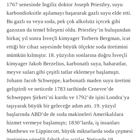
1767 senesinde İngiliz doktor Joseph Priestley, suyu
karbondioksitle aşılamayı başararak gazlı suyu elde etti.
Bu gazlı su veya soda, pek çok alkolsüz içecek gibi
gazozun da temel bileşeni oldu. Priestley’in buluşundan
birkaç yıl sonra İsveçli kimyager Torbern Bergman, icat
ettiği bir cihaz sayesinde büyük ölçekte soda üretimini
mümkün kılmıştır. 18. yüzyılın sonlarına doğru İsveçli
kimyager Jakob Berzelius, karbonatlı suya, baharatlar,
meyve suları gibi çeşitli tatlar eklemeye başlamıştı.
Johann Jacob Schweppe, karbonatlı maden suyu üretimi
geliştirdi ve neticede 1783 tarihinde Cenevre’de
Schweppes Şirketi’ni kurdu ve 1792’de işini Londra’ya
taşıyarak büyük bir geleceğe adım attı. 19. yüzyıl
başlarında ABD’de de soda makineleri Amerikalılara
hizmet vermeye başlamıştı; 1830’larda, iş insanları
Matthews ve Lippincott, büyük miktarlarda soda çeşmesi
üretimine yönelik fabrikalar açtılar. Neticede 19.