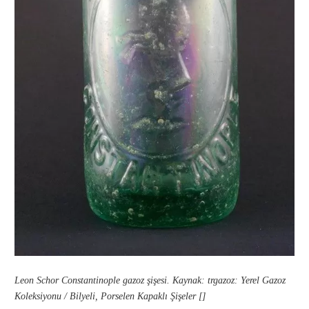
Leon Schor Constantinople gazoz şişesi. Kaynak: trgazoz: Yerel Gazoz
Koleksiyonu / Bilyeli, Porselen Kapaklı Şişeler []