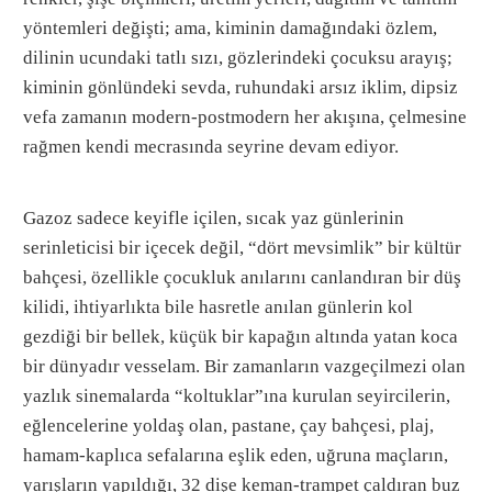
yöntemleri değişti; ama, kiminin damağındaki özlem,
dilinin ucundaki tatlı sızı, gözlerindeki çocuksu arayış;
kiminin gönlündeki sevda, ruhundaki arsız iklim, dipsiz
vefa zamanın modern-postmodern her akışına, çelmesine
rağmen kendi mecrasında seyrine devam ediyor.
Gazoz sadece keyifle içilen, sıcak yaz günlerinin
serinleticisi bir içecek değil, “dört mevsimlik” bir kültür
bahçesi, özellikle çocukluk anılarını canlandıran bir düş
kilidi, ihtiyarlıkta bile hasretle anılan günlerin kol
gezdiği bir bellek, küçük bir kapağın altında yatan koca
bir dünyadır vesselam. Bir zamanların vazgeçilmezi olan
yazlık sinemalarda “koltuklar”ına kurulan seyircilerin,
eğlencelerine yoldaş olan, pastane, çay bahçesi, plaj,
hamam-kaplıca sefalarına eşlik eden, uğruna maçların,
yarışların yapıldığı, 32 dişe keman-trampet çaldıran buz