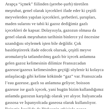
Arapça “içmek” fiilinden (şerebe-şurb) türetilen
meşrubat, genel olarak içecekleri ifade eder ki çeşitli
meyvelerden yapılan içecekleri, şerbetleri, şurupları,
maden sularını ve tabii ki gazoz dediğimiz gazlı
içecekleri de kapsar. Dolayısıyla, gazozun olmasa da
genel olarak meşrubatın tarihinin binlerce yıl öncesine
uzandığını söylemek işten bile değildir. Çok
basitleştirerek ifade edecek olursak, çeşitli meyve
aromalarıyla tatlandırılmış gazlı bir içecek anlamına
gelen gazoz kelimesinin dilimize Fransızcadan
gazeuse/gazeux kelimesinden geçtiği söylenir ki kolayca
anlaşılacağı gibi kelime kökünde “gaz” var. Fransızcada
l’eau gazeuse, gazlı su anlamına geliyor; boisson
gazeuse ise gazlı içecek, yani bugün bizim kullandığımız
anlamda gazozun karşılığı olarak yer alıyor. İtalyancada
gassosa ve İspanyolcada gaseosa olarak kullanılıyor.