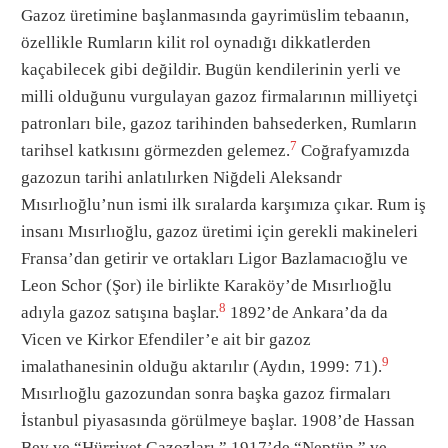
Gazoz üretimine başlanmasında gayrimüslim tebaanın,
özellikle Rumların kilit rol oynadığı dikkatlerden
kaçabilecek gibi değildir. Bugün kendilerinin yerli ve
milli olduğunu vurgulayan gazoz firmalarının milliyetçi
patronları bile, gazoz tarihinden bahsederken, Rumların
7
tarihsel katkısını görmezden gelemez.
Coğrafyamızda
gazozun tarihi anlatılırken Niğdeli Aleksandr
Mısırlıoğlu’nun ismi ilk sıralarda karşımıza çıkar. Rum iş
insanı Mısırlıoğlu, gazoz üretimi için gerekli makineleri
Fransa’dan getirir ve ortakları Ligor Bazlamacıoğlu ve
Leon Schor (Şor) ile birlikte Karaköy’de Mısırlıoğlu
8
adıyla gazoz satışına başlar.
1892’de Ankara’da da
Vicen ve Kirkor Efendiler’e ait bir gazoz
9
imalathanesinin olduğu aktarılır (Aydın, 1999: 71).
Mısırlıoğlu gazozundan sonra başka gazoz firmaları
İstanbul piyasasında görülmeye başlar. 1908’de Hassan
Bey ve “Hürriyet Gazozları,” 1917’de “Neptün,” ve