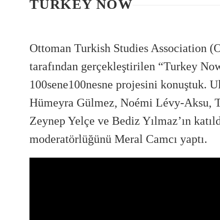
TURKEY NOW
Ottoman Turkish Studies Association 
tarafından gerçekleştirilen “Turkey Now
100sene100nesne projesini konuştuk.
Ul
Hümeyra Gülmez, Noémi Lévy-Aksu, Tü
Zeynep Yelçe ve Bediz Yılmaz’ın katıld
moderatörlüğünü Meral Camcı yaptı.