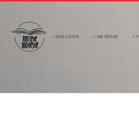
ANA SAYFA
100 NESNE
V