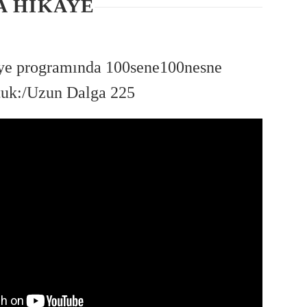
A HIKAYE
ye programında 100sene100nesne
ştuk:/Uzun Dalga 225