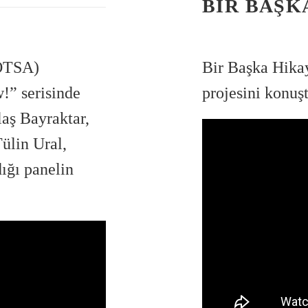
BIR BAŞK
(OTSA)
Bir Başka Hika
!” serisinde
projesini konu
aş Bayraktar,
lin Ural,
ığı panelin