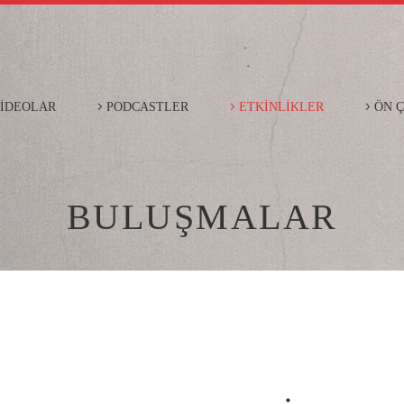
İDEOLAR
PODCASTLER
ETKİNLİKLER
ÖN 
BULUŞMALAR