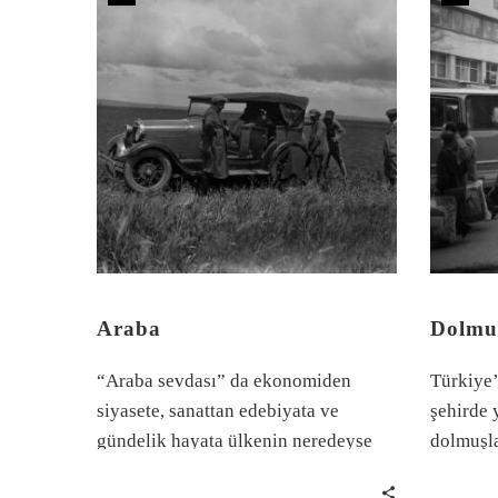
Araba
Dolmu
“Araba sevdası” da ekonomiden
Türkiye’
siyasete, sanattan edebiyata ve
şehirde 
gündelik hayata ülkenin neredeyse
dolmuşla
bütün serüvenine tanıklık eder.
ilişkiye