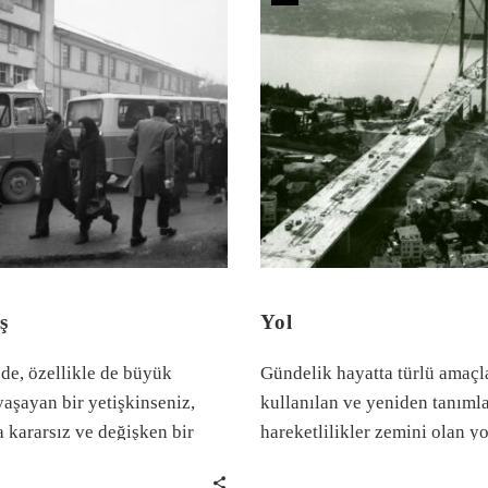
ş
Yol
de, özellikle de büyük
Gündelik hayatta türlü amaçl
yaşayan bir yetişkinseniz,
kullanılan ve yeniden tanıml
 kararsız ve değişken bir
hareketlilikler zemini olan yo
 girmekten kaçınamazsınız.
yapımı ve dönüşümü ile her 