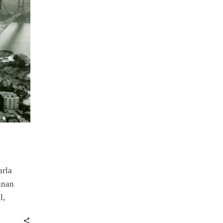
arla
anan
l,
daim