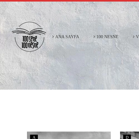
ANA SAYFA
100 NESNE
V
A
D