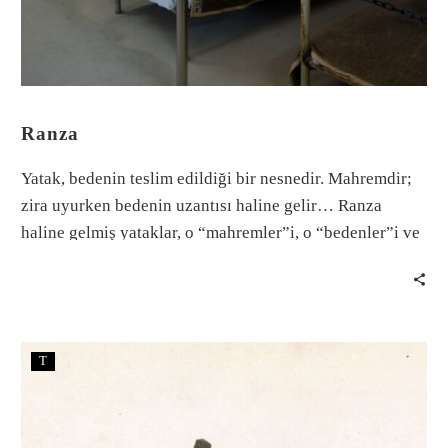
Ranza
Yatak, bedenin teslim edildiği bir nesnedir. Mahremdir;
zira uyurken bedenin uzantısı haline gelir… Ranza
haline gelmiş yataklar, o “mahremler”i, o “bedenler”i ve
o “anlam dünyaları”nı üst üste yığan nesnelerdir.
T