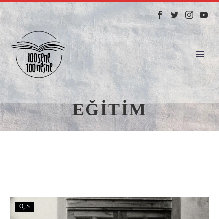
EĞITIM
Ö
S