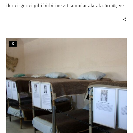
ilerici-gerici gibi birbirine zıt tanımlar alarak sürmüş ve
son yüzyılda ana teması saz olan çok renkli tablolar
ortaya çıkmıştır.
R