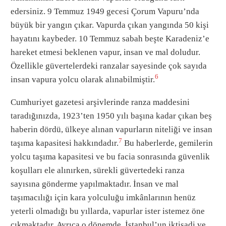
edersiniz. 9 Temmuz 1949 gecesi Çorum Vapuru’nda
büyük bir yangın çıkar. Vapurda çıkan yangında 50 kişi
hayatını kaybeder. 10 Temmuz sabah beşte Karadeniz’e
hareket etmesi beklenen vapur, insan ve mal doludur.
Özellikle güvertelerdeki ranzalar sayesinde çok sayıda
6
insan vapura yolcu olarak alınabilmiştir.
Cumhuriyet gazetesi arşivlerinde ranza maddesini
taradığınızda, 1923’ten 1950 yılı başına kadar çıkan beş
haberin dördü, ülkeye alınan vapurların niteliği ve insan
7
taşıma kapasitesi hakkındadır.
Bu haberlerde, gemilerin
yolcu taşıma kapasitesi ve bu facia sonrasında güvenlik
koşulları ele alınırken, sürekli güvertedeki ranza
sayısına gönderme yapılmaktadır. İnsan ve mal
taşımacılığı için kara yolculuğu imkânlarının henüz
yeterli olmadığı bu yıllarda, vapurlar ister istemez öne
çıkmaktadır. Ayrıca o dönemde, İstanbul’un iktisadi ve