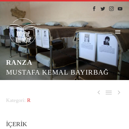
RANZA
MUSTAFA KEMAL BAYIRBAĞ



R
İÇERİK