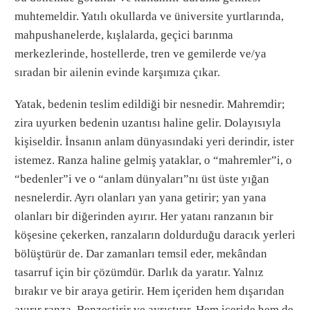
muhtemeldir. Yatılı okullarda ve üniversite yurtlarında,
mahpushanelerde, kışlalarda, geçici barınma
merkezlerinde, hostellerde, tren ve gemilerde ve/ya
sıradan bir ailenin evinde karşımıza çıkar.
Yatak, bedenin teslim edildiği bir nesnedir. Mahremdir;
zira uyurken bedenin uzantısı haline gelir. Dolayısıyla
kişiseldir. İnsanın anlam dünyasındaki yeri derindir, ister
istemez. Ranza haline gelmiş yataklar, o “mahremler”i, o
“bedenler”i ve o “anlam dünyaları”nı üst üste yığan
nesnelerdir. Ayrı olanları yan yana getirir; yan yana
olanları bir diğerinden ayırır. Her yatanı ranzanın bir
köşesine çekerken, ranzaların doldurduğu daracık yerleri
bölüştürür de. Dar zamanları temsil eder, mekândan
tasarruf için bir çözümdür. Darlık da yaratır. Yalnız
bırakır ve bir araya getirir. Hem içeriden hem dışarıdan
ayırır ranza. Benzeştirir ve ayrıştırır. Hem içeride hem de