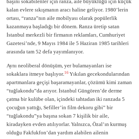
başını sokabilenler için ranza, aile büyüklüğü için küçük
kalan evlere sıkışmanın aracı haline geliyor. 1980’lerin
ortası, “ranza”nın aile mobilyası olarak popülerlik
kazanmaya başladığı bir dönem. Ranza üretip satan
İstanbul merkezli bir firmanın reklamları, Cumhuriyet
Gazetesi’nde, 9 Mayıs 1984 ile 5 Haziran 1985 tarihleri
arasında tam 52 defa yayımlanıyor.
Aynı neoliberal dönüşüm, yer bulamayanları ise
16
sokaklara itmeye başlıyor.
Yıkılan gecekondularından
apartmanlara geçişi başaramayanlar, çözümü kimi zaman
“tuğlakondu”da arıyor. İstanbul Güngören’de derme
çatma bir kulübe olan, içindeki tahtadan iki ranzada 5
çocuğun yattığı, Sefiller’in film dekoru gibi” bir
“tuğlakondu”ya başına sokan 7 kişilik bir aile,
kiradayken evden atılıyorlar. Yalnızca, Özal’ın kurmuş
olduğu Fakfukfon’dan yardım alabilen ailenin