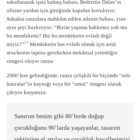
sakatlanarak işsiz kalmış babası, Bedrettin Dalan’ın
ofisine yardım için gittiğinde kapıdan kovuluyor.
Sokakta ranzalara mahkûm edilen ailenin babası, yine
aynı şeyi haykırıyor: “Bizim yaşama hakkımız yok mu
bu memlekette? Biz bu memleketin evladı değil
17
miyiz?”
Memleketin has evladı olmak için artık
arsa/konut tapusu gerekirken mekânsal yetimliğin
simgesi oluyor ranza.
2000’lere gelindiğinde, ranza çelişkili bir biçimde “tatlı
hatıralar”ın kaynağı veya bir “umut” simgesi olarak
çıkıyor karşımıza:
Sanırım benim gibi 80’lerde doğup
çocukluğunu 90’larda yaşayanlar, tasarım
sektörüne el attılar ve çocukluk hayallerimizi