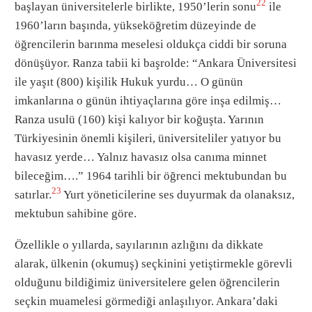
22
başlayan üniversitelerle birlikte, 1950’lerin sonu
ile
1960’ların başında, yükseköğretim düzeyinde de
öğrencilerin barınma meselesi oldukça ciddi bir soruna
dönüşüyor. Ranza tabii ki başrolde: “Ankara Üniversitesi
ile yaşıt (800) kişilik Hukuk yurdu… O günün
imkanlarına o günün ihtiyaçlarına göre inşa edilmiş…
Ranza usulü (160) kişi kalıyor bir koğuşta. Yarının
Türkiyesinin önemli kişileri, üniversiteliler yatıyor bu
havasız yerde… Yalnız havasız olsa canıma minnet
bileceğim….” 1964 tarihli bir öğrenci mektubundan bu
23
satırlar.
Yurt yöneticilerine ses duyurmak da olanaksız,
mektubun sahibine göre.
Özellikle o yıllarda, sayılarının azlığını da dikkate
alarak, ülkenin (okumuş) seçkinini yetiştirmekle görevli
olduğunu bildiğimiz üniversitelere gelen öğrencilerin
seçkin muamelesi görmediği anlaşılıyor. Ankara’daki