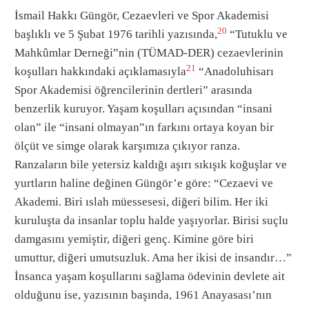
İsmail Hakkı Güngör, Cezaevleri ve Spor Akademisi
20
başlıklı ve 5 Şubat 1976 tarihli yazısında,
“Tutuklu ve
Mahkûmlar Derneği”nin (TÜMAD-DER) cezaevlerinin
21
koşulları hakkındaki açıklamasıyla
“Anadoluhisarı
Spor Akademisi öğrencilerinin dertleri” arasında
benzerlik kuruyor. Yaşam koşulları açısından “insani
olan” ile “insani olmayan”ın farkını ortaya koyan bir
ölçüt ve simge olarak karşımıza çıkıyor ranza.
Ranzaların bile yetersiz kaldığı aşırı sıkışık koğuşlar ve
yurtların haline değinen Güngör’e göre: “Cezaevi ve
Akademi. Biri ıslah müessesesi, diğeri bilim. Her iki
kuruluşta da insanlar toplu halde yaşıyorlar. Birisi suçlu
damgasını yemiştir, diğeri genç. Kimine göre biri
umuttur, diğeri umutsuzluk. Ama her ikisi de insandır…”
İnsanca yaşam koşullarını sağlama ödevinin devlete ait
olduğunu ise, yazısının başında, 1961 Anayasası’nın