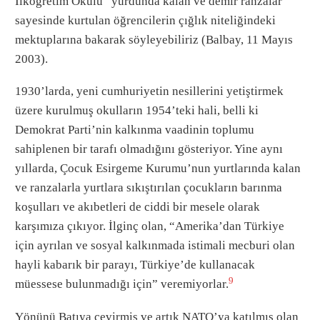
İlköğretim Okulu” yurdunda kalan ve demir ranzalar
sayesinde kurtulan öğrencilerin çığlık niteliğindeki
mektuplarına bakarak söyleyebiliriz (Balbay, 11 Mayıs
2003).
1930’larda, yeni cumhuriyetin nesillerini yetiştirmek
üzere kurulmuş okulların 1954’teki hali, belli ki
Demokrat Parti’nin kalkınma vaadinin toplumu
sahiplenen bir tarafı olmadığını gösteriyor. Yine aynı
yıllarda, Çocuk Esirgeme Kurumu’nun yurtlarında kalan
ve ranzalarla yurtlara sıkıştırılan çocukların barınma
koşulları ve akıbetleri de ciddi bir mesele olarak
karşımıza çıkıyor. İlginç olan, “Amerika’dan Türkiye
için ayrılan ve sosyal kalkınmada istimali mecburi olan
hayli kabarık bir parayı, Türkiye’de kullanacak
9
müessese bulunmadığı için” veremiyorlar.
Yönünü Batıya çevirmiş ve artık NATO’ya katılmış olan