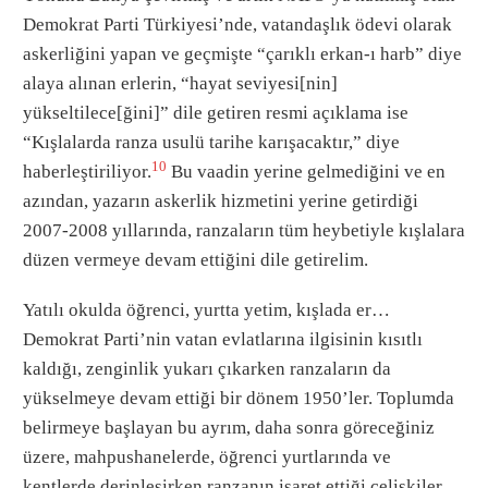
Demokrat Parti Türkiyesi’nde, vatandaşlık ödevi olarak
askerliğini yapan ve geçmişte “çarıklı erkan-ı harb” diye
alaya alınan erlerin, “hayat seviyesi[nin]
yükseltilece[ğini]” dile getiren resmi açıklama ise
“Kışlalarda ranza usulü tarihe karışacaktır,” diye
10
haberleştiriliyor.
Bu vaadin yerine gelmediğini ve en
azından, yazarın askerlik hizmetini yerine getirdiği
2007-2008 yıllarında, ranzaların tüm heybetiyle kışlalara
düzen vermeye devam ettiğini dile getirelim.
Yatılı okulda öğrenci, yurtta yetim, kışlada er…
Demokrat Parti’nin vatan evlatlarına ilgisinin kısıtlı
kaldığı, zenginlik yukarı çıkarken ranzaların da
yükselmeye devam ettiği bir dönem 1950’ler. Toplumda
belirmeye başlayan bu ayrım, daha sonra göreceğiniz
üzere, mahpushanelerde, öğrenci yurtlarında ve
kentlerde derinleşirken ranzanın işaret ettiği çelişkiler