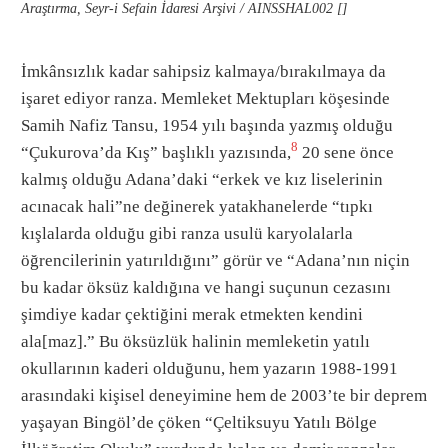
Araştırma, Seyr-i Sefain İdaresi Arşivi / AINSSHAL002 []
İmkânsızlık kadar sahipsiz kalmaya/bırakılmaya da
işaret ediyor ranza. Memleket Mektupları köşesinde
Samih Nafiz Tansu, 1954 yılı başında yazmış olduğu
8
“Çukurova’da Kış” başlıklı yazısında,
20 sene önce
kalmış olduğu Adana’daki “erkek ve kız liselerinin
acınacak hali”ne değinerek yatakhanelerde “tıpkı
kışlalarda olduğu gibi ranza usulü karyolalarla
öğrencilerinin yatırıldığını” görür ve “Adana’nın niçin
bu kadar öksüz kaldığına ve hangi suçunun cezasını
şimdiye kadar çektiğini merak etmekten kendini
ala[maz].” Bu öksüzlük halinin memleketin yatılı
okullarının kaderi olduğunu, hem yazarın 1988-1991
arasındaki kişisel deneyimine hem de 2003’te bir deprem
yaşayan Bingöl’de çöken “Çeltiksuyu Yatılı Bölge