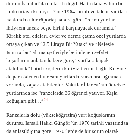
durum İstanbul’da da farklı değil. Hatta daha vahim bir
tablo ortaya konuyor. Yine 1964 tarihli ve talebe yurtları
hakkındaki bir röportaj habere göre, “resmi yurtlar,
ihtiyacın ancak beşte birini karşılayacak durumda.”
Kiralık otel odaları, evler ve derme çatma özel yurtlarda
ortaya çıkan ve “2.5 Liraya Bir Yatak” ve “Nefesle
Isınıyorlar” alt manşetleriyle betimlenen sefalet
koşullarını anlatan habere göre, “yurtlara kapak
atabilmek” hatırlı kişilerin kartvizitlerine bağlı. Ki, yine
de para ödenen bu resmi yurtlarda ranzalara sığınmak
zorunda, kapak atabilenler. Vakıflar İdaresi’nin ücretsiz
yurtlarında ise “ranzalarda 36 öğrenci yatıyor. Kışla
24
koğuşları gibi…”
Ranzalarla dolu (yükseköğretim) yurt koğuşlarının
durumu, İsmail Hakkı Güngör’ün 1976 tarihli yazısından
da anlaşıldığına göre, 1970’lerde de bir sorun olarak