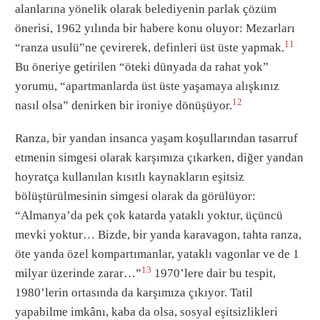
alanlarına yönelik olarak belediyenin parlak çözüm
önerisi, 1962 yılında bir habere konu oluyor: Mezarları
11
“ranza usulü”ne çevirerek, definleri üst üste yapmak.
Bu öneriye getirilen “öteki dünyada da rahat yok”
yorumu, “apartmanlarda üst üste yaşamaya alışkınız
12
nasıl olsa” denirken bir ironiye dönüşüyor.
Ranza, bir yandan insanca yaşam koşullarından tasarruf
etmenin simgesi olarak karşımıza çıkarken, diğer yandan
hoyratça kullanılan kısıtlı kaynakların eşitsiz
bölüştürülmesinin simgesi olarak da görülüyor:
“Almanya’da pek çok katarda yataklı yoktur, üçüncü
mevki yoktur… Bizde, bir yanda karavagon, tahta ranza,
öte yanda özel kompartımanlar, yataklı vagonlar ve de 1
13
milyar üzerinde zarar…”
1970’lere dair bu tespit,
1980’lerin ortasında da karşımıza çıkıyor. Tatil
yapabilme imkânı, kaba da olsa, sosyal eşitsizlikleri