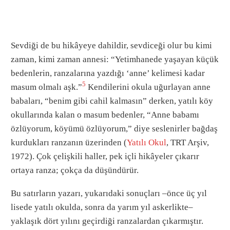
Sevdiği de bu hikâyeye dahildir, sevdiceği olur bu kimi
zaman, kimi zaman annesi: “Yetimhanede yaşayan küçük
bedenlerin, ranzalarına yazdığı ‘anne’ kelimesi kadar
5
masum olmalı aşk.”
Kendilerini okula uğurlayan anne
babaları, “benim gibi cahil kalmasın” derken, yatılı köy
okullarında kalan o masum bedenler, “Anne babamı
özlüyorum, köyümü özlüyorum,” diye seslenirler bağdaş
kurdukları ranzanın üzerinden (
Yatılı Okul
, TRT Arşiv,
1972). Çok çelişkili haller, pek içli hikâyeler çıkarır
ortaya ranza; çokça da düşündürür.
Bu satırların yazarı, yukarıdaki sonuçları –önce üç yıl
lisede yatılı okulda, sonra da yarım yıl askerlikte–
yaklaşık dört yılını geçirdiği ranzalardan çıkarmıştır.