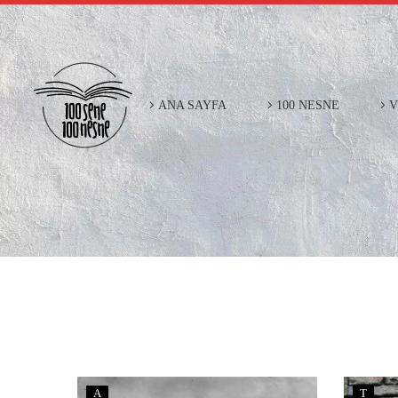
ANA SAYFA
100 NESNE
V
A
T