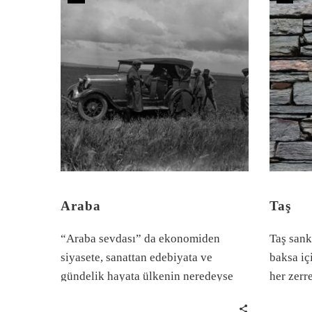
Araba
Taş
“Araba sevdası” da ekonomiden
Taş sanki
siyasete, sanattan edebiyata ve
baksa iç
gündelik hayata ülkenin neredeyse
her zerr
bütün serüvenine tanıklık eder.