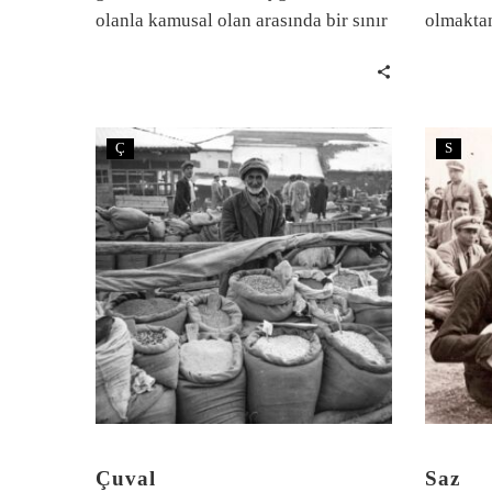
olanla kamusal olan arasında bir sınır
olmaktan
çizgisi, ardına kadar açılan ve güm
üzerine 
diye yüze kapanan, çok zamansa
mümkün k
aralığından konuşulan; ancak,
açısında
zihinlerde o ilk ev resimlerindeki iki
alanı aç
Ç
S
boyutu ile resmedilen bir dikdörtgen.
Çuval
Saz