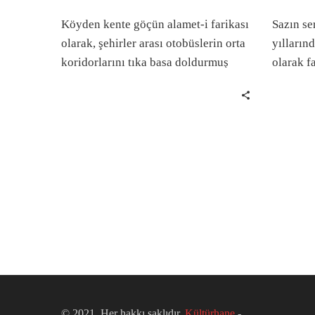
Köyden kente göçün alamet-i farikası
Sazın se
olarak, şehirler arası otobüslerin orta
yılların
koridorlarını tıka basa doldurmuş
olarak f
veya arabanın bagajına istiflenmiş
ilerici-g
çuvallar içinde kente giden erzaklar
tanımlar
gelir akla.
yüzyılda
renkli ta
© 2021. Her hakkı saklıdır.
Kültürhane
-