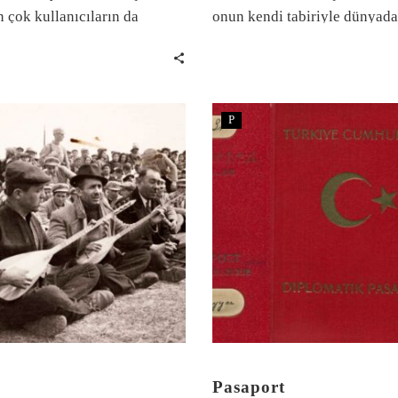
 çok kullanıcıların da
onun kendi tabiriyle dünyad
yeniden kayıt yapabilmesini
edişi insanlıkla yaşıt: İnsanlı
ılmasıyla insan yaratıcılığı
göbek deliği varsa o, sefer tas
n oldukça farklı bir oyun
ıyordu.
P
Pasaport