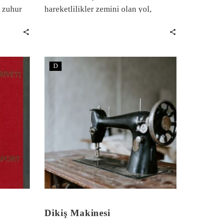
a zuhur
hareketlilikler zemini olan yol,
ğın bir
yapımı ve dönüşümü ile her daim
ıdır.
siyasetin ve tartışmanın konusu. Bir
yatırım ve hizmet sunumu olarak hiç
eskimeyen bir siyasi vaat.
D
Dikiş Makinesi