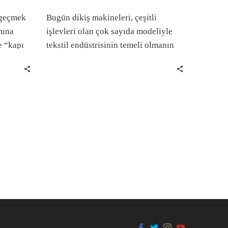
 geçmek
Bugün dikiş makineleri, çeşitli
mına
işlevleri olan çok sayıda modeliyle
e “kapı
tekstil endüstrisinin temeli olmanın
6.
yanı sıra, ev tipi modelleriyle de hem
lan
bir hobi aracı hem de ev içi emeğin
seyahat
bir parçası olmaya devam ediyor.
iğini ve
bağlı
ndan
nümüzde
saport,
 akla
andaş
e ise,
 devletin