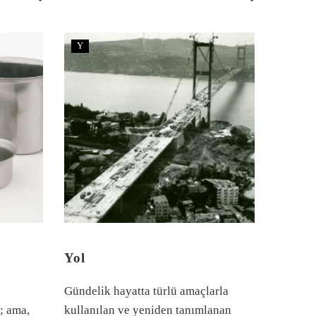
çok da kesin tarihlerle takip
edemeyeceğimiz bir dönüşüm olacak
bu.
Y
Yol
Gündelik hayatta türlü amaçlarla
r; ama,
kullanılan ve yeniden tanımlanan