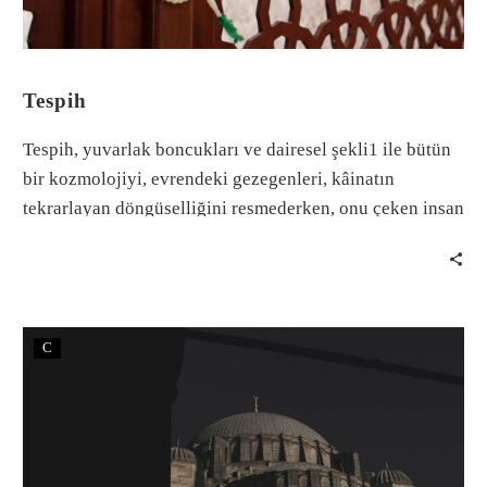
Tespih
Tespih, yuvarlak boncukları ve dairesel şekli1 ile bütün
bir kozmolojiyi, evrendeki gezegenleri, kâinatın
tekrarlayan döngüselliğini resmederken, onu çeken insan
da ritmik hareketleriyle evrendeki bu kozmolojik
döngüye, tevekkül halindeki varoluşuyla iştirak ediyor
gibidir.
C