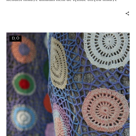
taşıyan çok işlevli bir nesne çanta.
D
Ö