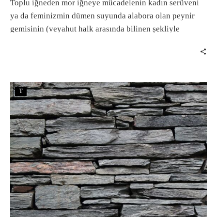
Toplu iğneden mor iğneye mücadelenin kadın serüveni
ya da feminizmin dümen suyunda alabora olan peynir
gemisinin (veyahut halk arasında bilinen şekliyle
şişirilmiş erkekliğin) serencamı.
T