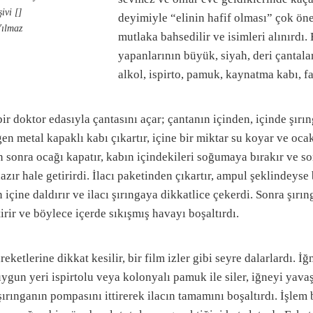
ivi []
deyimiyle “elinin hafif olması” çok ön
ılmaz
mutlaka bahsedilir ve isimleri alınırdı
yapanlarının büyük, siyah, deri çantal
alkol, ispirto, pamuk, kaynatma kabı, f
bir doktor edasıyla çantasını açar; çantanın içinden, içinde şır
en metal kapaklı kabı çıkartır, içine bir miktar su koyar ve oc
 sonra ocağı kapatır, kabın içindekileri soğumaya bırakır ve son
azır hale getirirdi. İlacı paketinden çıkartır, ampul şeklindeyse b
içine daldırır ve ilacı şırıngaya dikkatlice çekerdi. Sonra şırın
tirir ve böylece içerde sıkışmış havayı boşaltırdı.
reketlerine dikkat kesilir, bir film izler gibi seyre dalarlardı. İ
uygun yeri ispirtolu veya kolonyalı pamuk ile siler, iğneyi yavaş
şırınganın pompasını ittirerek ilacın tamamını boşaltırdı. İşlem 