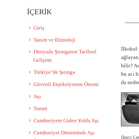
İÇERİK
Giriş
Tanım ve Etimoloji
İlkokul 
Dünyada Şırınganın Tarihsel
ağlayan,
Gelişimi
bilir? 
Türkiye’de Şırınga
bu acı h
da nede
Güvenli Enjeksiyonun Önemi
Aşı
Tanım
Cumhuriyete Giden Yolda Aşı
Cumhuriyet Döneminde Aşı
İğneci Ça