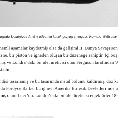
aşında Dominique Anel’e atfedilen küçük gözyaşı şırıngası. Kaynak: Wellcome 
̈nemli aşamalar kaydetmiş olsa da gelişimi II. Dünya Savaşı so
ne, bir piston ve iğneden oluşan bir düzeneğe sahiptir. İçi boş 
ş ve Londra’daki bir alet üreticisi olan Ferguson tarafından Woo
tadır.
si tasarlamış ve bu tasarımda metal bölümü kaldırmış, doz kon
l sonra da Fordyce Barker bu iğneyi Amerika Birleşik Devletleri’
nmış olanı Luer’dir. Londra’daki bir alet üreticisi enjektörler 