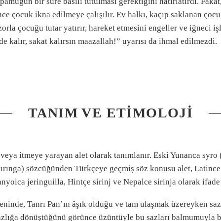
muğun bir süre basılı tutulması gerektiğini hatırlatırdı. Fakat,
ce çocuk ikna edilmeye çalışılır. Ev halkı, kaçıp saklanan çocu
orla çocuğu tutar yatırır, hareket etmesini engeller ve iğneci iş
rde kalır, sakat kalırsın maazallah!” uyarısı da ihmal edilmezdi.
TANIM VE ETIMOLOJI
veya itmeye yarayan alet olarak tanımlanır. Eski Yunanca syro
ırınga) sözcüğünden Türkçeye geçmiş söz konusu alet, Latince s
nyolca jeringuilla, Hintçe sirinj ve Nepalce sirinja olarak ifade
̈keninde, Tanrı Pan’ın âşık olduğu ve tam ulaşmak üzereyken saz
ığa dönüştüğünü görünce üzüntüyle bu sazları balmumuyla b