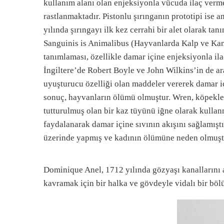
kullanım alanı olan enjeksiyonla vücuda ilaç verme,
rastlanmaktadır. Pistonlu şırınganın prototipi ise 
yılında şırıngayı ilk kez cerrahi bir alet olarak ta
Sanguinis is Animalibus (Hayvanlarda Kalp ve Kan D
tanımlaması, özellikle damar içine enjeksiyonla ila
İngiltere’de Robert Boyle ve John Wilkins’in de ara
uyuşturucu özelliği olan maddeler vererek damar ic
sonuç, hayvanların ölümü olmuştur. Wren, köpe
tutturulmuş olan bir kaz tüyünü iğne olarak kull
faydalanarak damar içine sıvının akışını sağlamıs
üzerinde yapmış ve kadının ölümüne neden olmuşt
Dominique Anel, 1712 yılında gözyaşı kanallarını aç
kavramak için bir halka ve gövdeyle vidalı bir bö