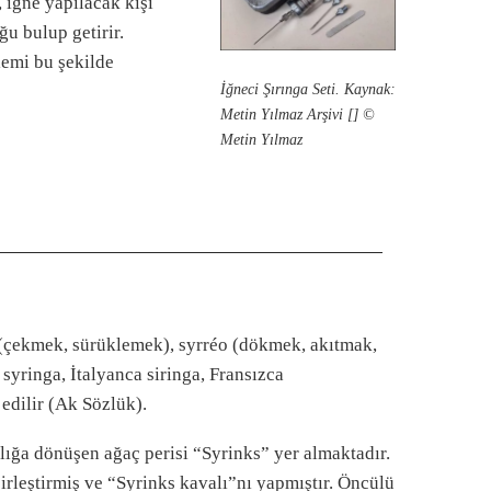
 iğne yapılacak kişi
ğu bulup getirir.
lemi bu şekilde
İğneci Şırınga Seti. Kaynak:
Metin Yılmaz Arşivi [] ©
Metin Yılmaz
 (çekmek, sürüklemek), syrréo (dökmek, akıtmak,
yringa, İtalyanca siringa, Fransızca
 edilir (Ak Sözlük).
lığa dönüşen ağaç perisi “Syrinks” yer almaktadır.
irleştirmiş ve “Syrinks kavalı”nı yapmıştır. Öncülü