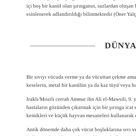
içi boş bir kanül olan şırınganın, sazlardan olus
esinlenerek adlandırıldığı bilinmektedir (Öner Yal
DÜNYA
Bir sıvıyı vücuda verme ya da vücuttan çekme amac
keselerin, metal bir kanülün ya da kaz tüyü̈ veya
Iraklı/Mısırlı cerrah Ammar ibn Ali el-Mawsili, 9. 
hastaların gözünden çıkarmak için bir şırınga icat e
kemikleri ve küçük hayvan mesaneleri kullanarak e
Antik dönemde daha çok vücut boşluklarına sıvı ver