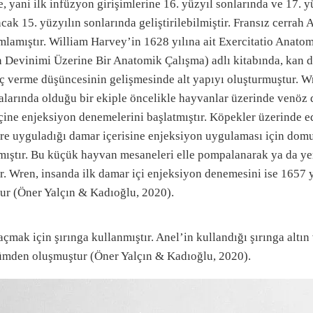
 yani ilk infüzyon girişimlerine 16. yüzyıl sonlarında ve 17. y
ancak 15. yüzyılın sonlarında geliştirilebilmiştir. Fransız cerra
nımlamıştır. William Harvey’in 1628 yılına ait Exercitatio Anat
evinimi Üzerine Bir Anatomik Çalışma) adlı kitabında, kan d
ç verme düşüncesinin gelişmesinde alt yapıyı oluşturmuştur. 
larında olduğu bir ekiple öncelikle hayvanlar üzerinde venöz d
̧ine enjeksiyon denemelerini başlatmıştır. Köpekler üzerinde e
klere uyguladığı damar içerisine enjeksiyon uygulaması için d
anmıştır. Bu küçük hayvan mesaneleri elle pompalanarak ya da 
̧tır. Wren, insanda ilk damar içi enjeksiyon denemesini ise 1657 
ur (Öner Yalçın & Kadıoğlu, 2020).
mak için şırınga kullanmıştır. Anel’in kullandığı şırınga altın
lümden oluşmuştur (Öner Yalçın & Kadıoğlu, 2020).