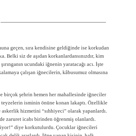
sonuna geçen, sıra kendisine geldiğinde ise korkudan
a. Belki siz de aşıdan korkanlardansınızdır, kim
ırınganın ucundaki iğnenin yaratacağı acı. İşte
 yakalamaya çalışan iğnecilerin, kâbusumuz olmasına
 ve birçok şehrin hemen her mahallesinde iğneciler
 teyzelerin isminin önüne konan lakaptı. Özellikle
e askerlik hizmetini “sıhhiyeci” olarak yapanlardı.
de zaruret icabı birinden öğrenmiş olanlardı.
iyor!” diye korkutulurdu. Çocuklar iğnecileri
ak delik ararlardı. İğne yapan kişinin, halk