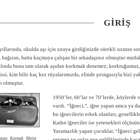
GIRIŞ
yıllarında, okulda aşı için sıraya girdiğinizde sürekli sıranın 
 bağıran, hatta kaçmaya çalışan bir arkadaşınız olmuştur mutlak
Aslında buna tam olarak aşıdan korkmak denemez; korktuğumuz, ş
issi, kim bilir kaç kez rüyalarımızda, elinde şırıngasıyla bizi
n olmuştur.
1950’ler, 60’lar ve 70’lerde, köylerde
vardı. “İğneci,”, iğne yapan amca ya da
bu iğnecilerin erkek olanları, genellikl
Kadın iğneciler ise yetenekleri ölçüsün
Yaramazlık yapan çocuklar, “İğneci gel
ntası. Kaynak: Metin
sevmez ve onlar eve geldiklerinde kaçac