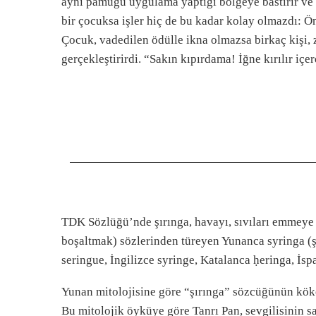
aynı pamuğu uygulama yaptığı bölgeye bastırır ve pa
bir çocuksa işler hiç de bu kadar kolay olmazdı: Ön
Çocuk, vadedilen ödülle ikna olmazsa birkaç kişi, z
gerçekleştirirdi. “Sakın kıpırdama! İğne kırılır içe
TDK Sözlüğü’nde şırınga, havayı, sıvıları emmeye 
boşaltmak) sözlerinden türeyen Yunanca syringa (ş
seringue, İngilizce syringe, Katalanca ḥeringa, İspa
Yunan mitolojisine göre “şırınga” sözcüğünün ko
Bu mitolojik öyküye göre Tanrı Pan, sevgilisinin sazl