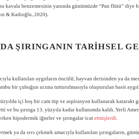
̧an bu kavala benzemesinin yanında günümüzde “Pan flütü” diye 
çın & Kadıoğlu, 2020).
DA ŞIRINGANIN TARIHSEL GE
ıyla kullanılan aygıtların öncülü̈, hayvan derisinden ya da me
 bambu bir çubuğun ucuna tutturulmasıyla oluşturulan basit aygıtl
yüzyılda içi boş bir cam tüp ve aspirasyon kullanarak katarakt 
tti ve bu şırınga 13. yüzyıla kadar kullanımda kaldı. Yerli Ameri
rken hipodermik iğneler ve şırıngalar icat
etmişlerdi.
mek ya da sıvı çekmek amacıyla kullanılan şırıngaların, günü