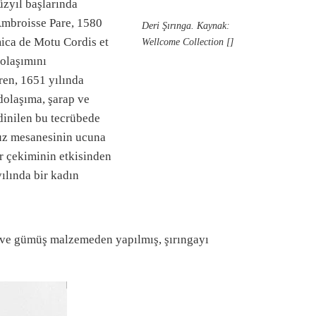
üzyıl başlarında
h Ambroisse Pare, 1580
Deri Şırınga. Kaynak:
omica de Motu Cordis et
Wellcome Collection []
olaşımını
Wren, 1651 yılında
olaşıma, şarap ve
dinilen bu tecrübede
omuz mesanesinin ucuna
yer çekiminin etkisinden
yılında bir kadın
 ve gümüş malzemeden yapılmış, şırıngayı