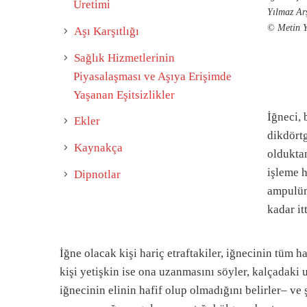
Üretimi
Yılmaz Arş
© Metin Y
Aşı Karşıtlığı
Sağlık Hizmetlerinin
Piyasalaşması ve Aşıya Erişimde
Yaşanan Eşitsizlikler
İğneci, 
Ekler
dikdörtg
Kaynakça
olduktan
işleme h
Dipnotlar
ampulün 
kadar it
İğne olacak kişi hariç etraftakiler, iğnecinin tüm ha
kişi yetişkin ise ona uzanmasını söyler, kalçadaki 
iğnecinin elinin hafif olup olmadığını belirler– ve 